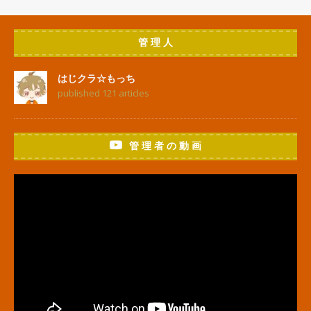
管 理 人
はじクラ☆もっち
published 121 articles
管 理 者 の 動 画