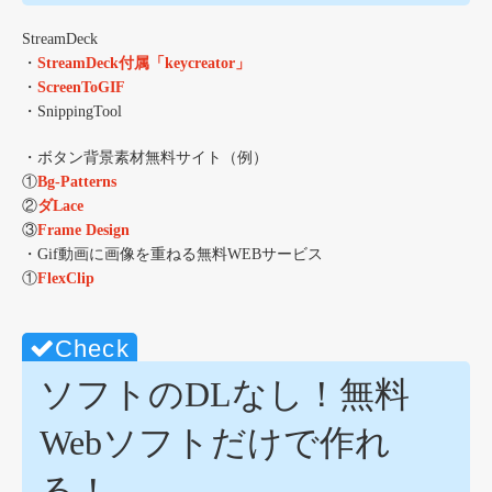
StreamDeck
・
StreamDeck付属「keycreator」
・
ScreenToGIF
・SnippingTool
・ボタン背景素材無料サイト（例）
①
Bg-Patterns
②
ダLace
③
Frame Design
・Gif動画に画像を重ねる無料WEBサービス
①
FlexClip
ソフトのDLなし！無料
Webソフトだけで作れ
る！