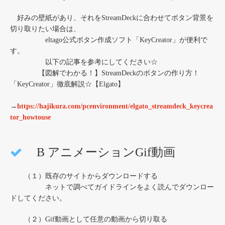
好みの壁紙があり、それをStreamDeckに合わせてボタン背景を
切り取りたい場合は、
eltago公式ボタン作成ソフト「KeyCreator」が便利で
す。
以下の記事を参考にしてください☆
【図解でわかる！】StreamDeckのボタンの作り方！
「KeyCreator」徹底解説☆【Elgato】
→
https://hajikura.com/pcenvironment/elgato_streamdeck_keycrea
tor_howtouse
B アニメーションGif動画
（１）既存のサイトからダウンロードする
ネットで調べてガイドラインをよく読んでダウンロー
ドしてください。
（２）Gif動画として任意の動画から切り取る