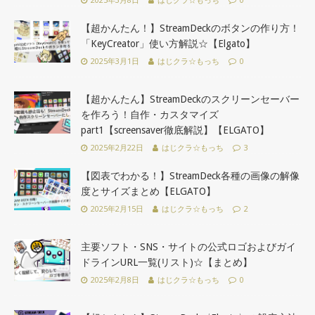
【超かんたん！】StreamDeckのボタンの作り方！
「KeyCreator」使い方解説☆【Elgato】
2025年3月1日
はじクラ☆もっち
0
【超かんたん】StreamDeckのスクリーンセーバー
を作ろう！自作・カスタマイズ
part1【screensaver徹底解説】【ELGATO】
2025年2月22日
はじクラ☆もっち
3
【図表でわかる！】StreamDeck各種の画像の解像
度とサイズまとめ【ELGATO】
2025年2月15日
はじクラ☆もっち
2
主要ソフト・SNS・サイトの公式ロゴおよびガイ
ドラインURL一覧(リスト)☆【まとめ】
2025年2月8日
はじクラ☆もっち
0