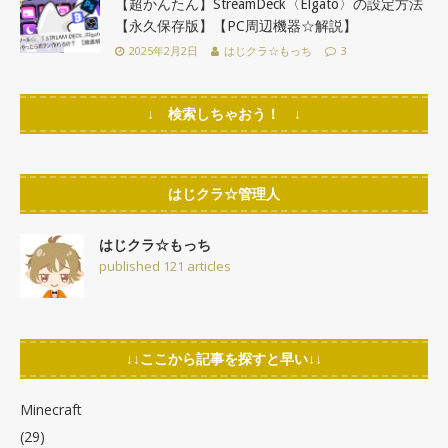
【超かんたん】StreamDeck〈Elgato〉の設定方法
【永久保存版】【PC周辺機器☆解説】
2025年2月2日
はじクラ☆もっち
3
↓ 検索しちゃおう！ ↓
はじクラ☆管理人
はじクラ☆もっち
published 121 articles
↓↓ここから記事を探すと早い↓↓
Minecraft
(29)