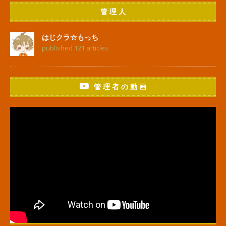
管 理 人
はじクラ☆もっち
published 121 articles
管 理 者 の 動 画