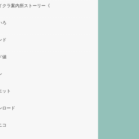
イクラ案内所ストーリー《
いろ
ンド
ド値
ン
エット
ンロード
ニコ