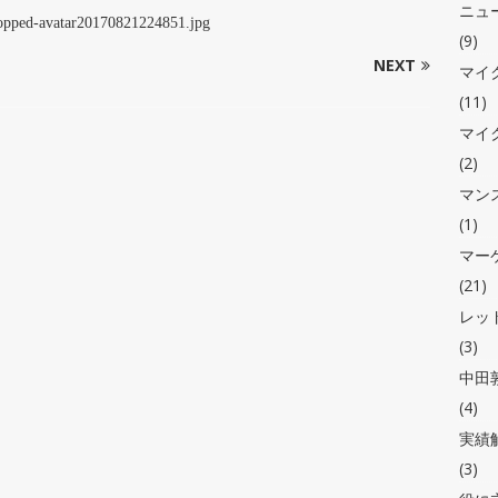
ニュ
cropped-avatar20170821224851.jpg
(9)
NEXT
マイ
(11)
マイ
(2)
マン
(1)
マー
(21)
レッ
(3)
中田敦
(4)
実績
(3)