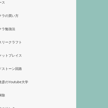
ース
クラの買い方
クラ勉強法
スリークラフト
ケットプレイス
ドストーン回路
彦のYoutube大学
解除