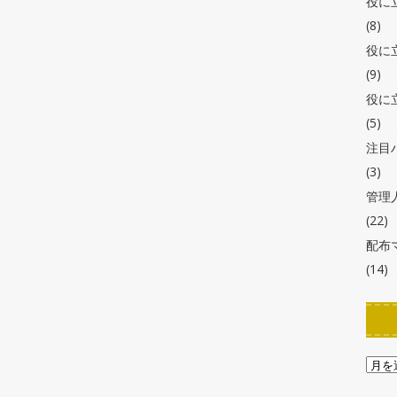
役に
(8)
役に
(9)
役に
(5)
注目
(3)
管理
(22)
配布
(14)