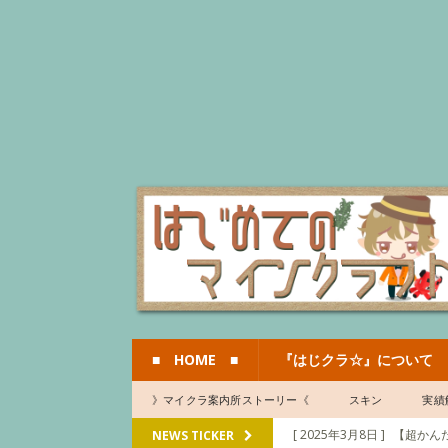
■ HOME ■
『はじクラ☆』について
》マイクラ案内所ストーリー《
スキン
実績
[ 2025年3月8日 ]
【超かんた
NEWS TICKER