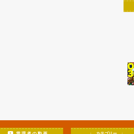
管 理 者 の 動 画
↓ カテゴリー ↓