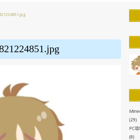
PC環境改善
821224851.jpg
ん！】StreamDeckのボタンの作り方！「KeyCreator」使い方解説
たん】StreamDeckのスクリーンセーバーを作ろう！自作・カスタマ
0821224851.jpg
r徹底解説】【ELGATO】
PC環境改善
わかる！】StreamDeck各種の画像の解像度とサイズまとめ
布!】StreamDeck用ボタン背景・アイコン・スクリーンセーバー
Minec
(29)
PC
(8)