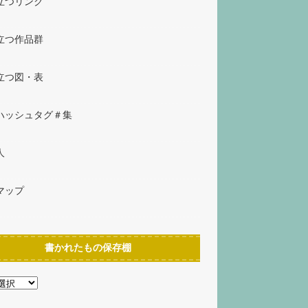
立つリンク
立つ作品群
立つ図・表
ハッシュタグ＃集
人
マップ
書かれたもの保存棚