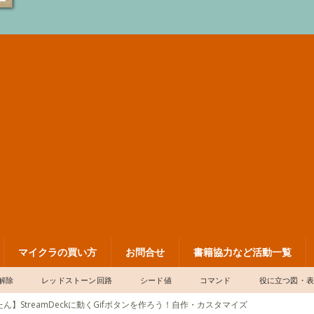
マイクラの買い方
お問合せ
書籍協力など活動一覧
解除
レッドストーン回路
シード値
コマンド
役に立つ図・
ん】StreamDeckに動くGifボタンを作ろう！自作・カスタマイズ