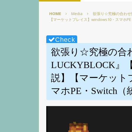
【徹底解説】【Elgato】
HOME
Media
欲張り☆究極の合わせ技！
[ 2025年3月1日 ]
【超かんた
【マーケットプレイス】windows10・スマホPE・
☆【Elgato】
PC環境改善
[ 2025年2月22日 ]
【超かん
イズpart1【screensave
欲張り☆究極の合わ
[ 2025年2月15日 ]
【図表で
LUCKYBLOCK
【ELGATO】
PC環境改善
説】【マーケットプレ
[ 2025年3月15日 ]
【無料配
【Elgato】
PC環境改善
マホPE・Switch