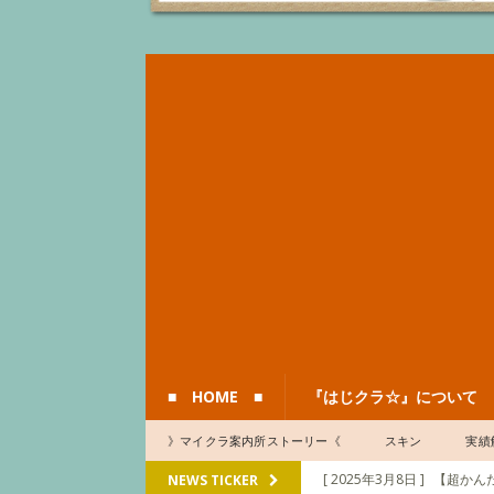
■ HOME ■
『はじクラ☆』について
》マイクラ案内所ストーリー《
スキン
実績
[ 2025年3月8日 ]
【超かんた
NEWS TICKER