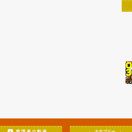
管 理 者 の 動 画
↓ カテゴリー ↓