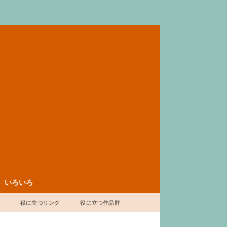
いろいろ
表
役に立つリンク
役に立つ作品群