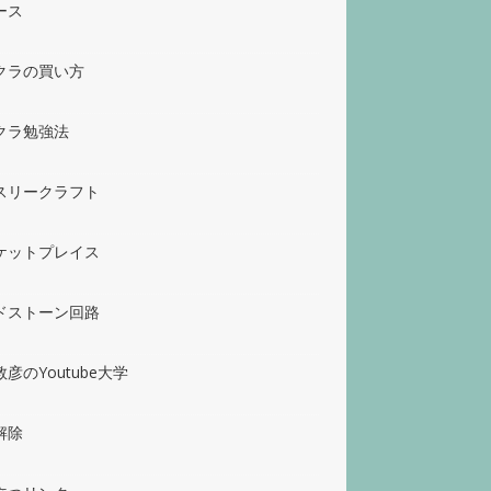
ース
クラの買い方
クラ勉強法
スリークラフト
ケットプレイス
ドストーン回路
彦のYoutube大学
解除