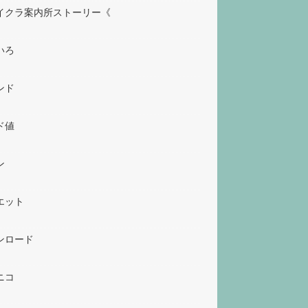
イクラ案内所ストーリー《
いろ
ンド
ド値
ン
エット
ンロード
ニコ