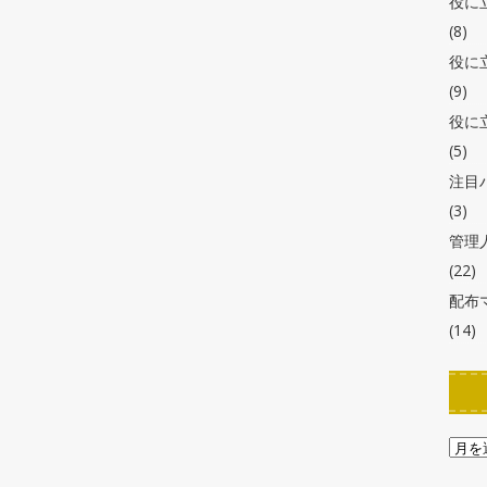
役に
(8)
役に
(9)
役に
(5)
注目
(3)
管理
(22)
配布
(14)