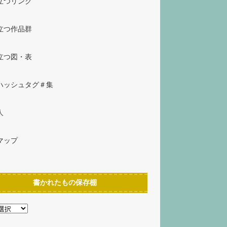
立つリンク
立つ作品群
立つ図・表
ハッシュタグ＃集
人
マップ
書かれたもの保存棚