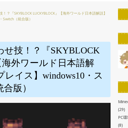
PC環境改善
？『SKYBLOCK LUCKYBLOCK』【海外ワールド日本語解説】
ん！】StreamDeckのボタンの作り方！「KeyCreator」使い方解説
Switch（統合版）
たん】StreamDeckのスクリーンセーバーを作ろう！自作・カスタマ
r徹底解説】【ELGATO】
PC環境改善
せ技！？『SKYBLOCK
わかる！】StreamDeck各種の画像の解像度とサイズまとめ
』【海外ワールド日本語解
イス】windows10・ス
布!】StreamDeck用ボタン背景・アイコン・スクリーンセーバー
（統合版）
Minec
(29)
PC
(8)