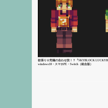
欲張り☆究極の合わせ技！？『SKYBLOCK LUC
windows10・スマホPE・Switch（統合版）