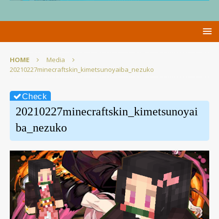
HOME
Media
20210227minecraftskin_kimetsunoyaiba_nezuko
20210227minecraftskin_kimetsunoyai
ba_nezuko