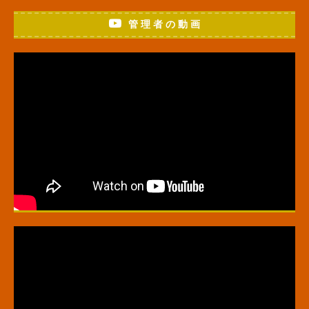
管 理 者 の 動 画