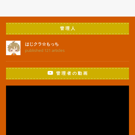
管 理 人
はじクラ☆もっち
published 121 articles
管 理 者 の 動 画