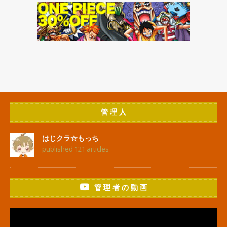
管 理 人
はじクラ☆もっち
published 121 articles
管 理 者 の 動 画