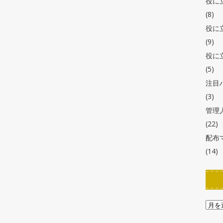
役に
(8)
役に
(9)
役に
(5)
注目
(3)
管理
(22)
配布
(14)