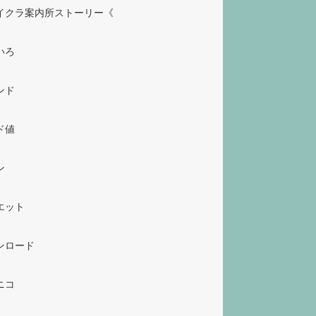
イクラ案内所ストーリー《
いろ
ンド
ド値
ン
エット
ンロード
ニコ