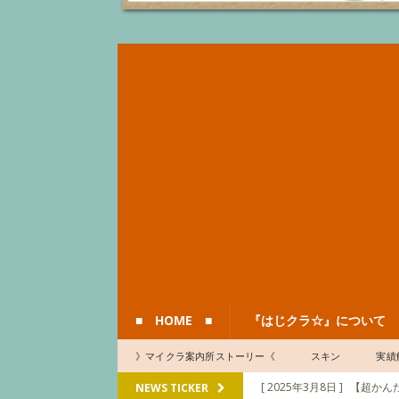
■ HOME ■
『はじクラ☆』について
》マイクラ案内所ストーリー《
スキン
実績
[ 2025年3月8日 ]
【超かんた
NEWS TICKER