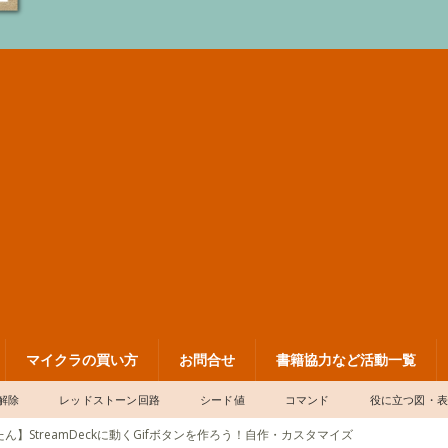
マイクラの買い方
お問合せ
書籍協力など活動一覧
解除
レッドストーン回路
シード値
コマンド
役に立つ図・
ん】StreamDeckに動くGifボタンを作ろう！自作・カスタマイズ