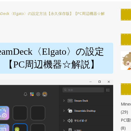
PC環境改善
mDeck〈Elgato〉の設定方法【永久保存版】【PC周辺機器☆解
ん！】StreamDeckのボタンの作り方！「KeyCreator」使い方解説
たん】StreamDeckのスクリーンセーバーを作ろう！自作・カスタマ
r徹底解説】【ELGATO】
PC環境改善
mDeck〈Elgato〉の設定
わかる！】StreamDeck各種の画像の解像度とサイズまとめ
】【PC周辺機器☆解説】
布!】StreamDeck用ボタン背景・アイコン・スクリーンセーバー
Minec
(29)
PC
(8)