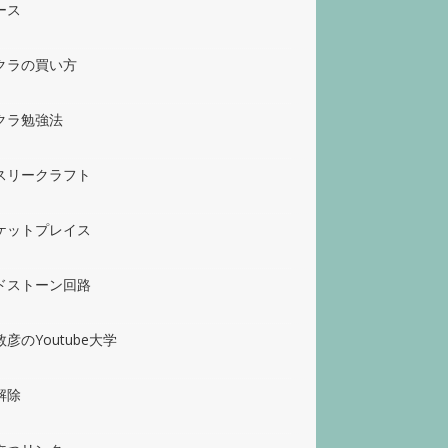
ース
クラの買い方
クラ勉強法
スリークラフト
ケットプレイス
ドストーン回路
彦のYoutube大学
解除