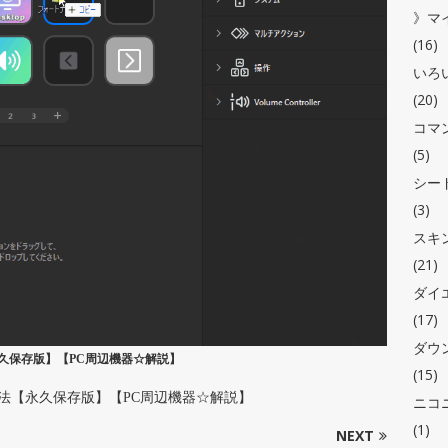
》マ
(16)
いろ
(20)
コマ
(5)
シー
(3)
スキ
(21)
ダイ
(17)
ダウ
法【永久保存版】【PC周辺機器☆解説】
(15)
の設定方法【永久保存版】【PC周辺機器☆解説】
ニコ
(1)
NEXT