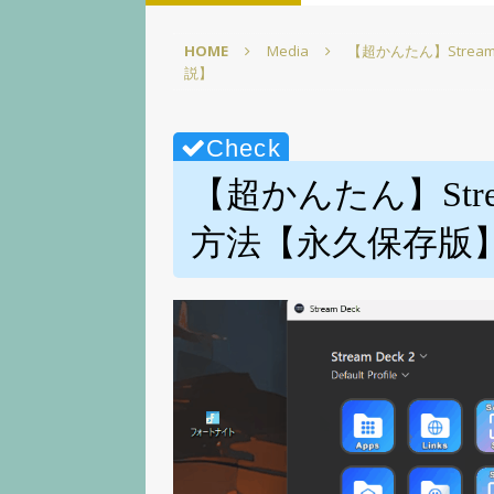
【徹底解説】【Elgato】
HOME
Media
【超かんたん】Strea
[ 2025年3月1日 ]
【超かんた
説】
☆【Elgato】
PC環境改善
[ 2025年2月22日 ]
【超かん
イズpart1【screensave
【超かんたん】Strea
[ 2025年2月15日 ]
【図表で
方法【永久保存版
【ELGATO】
PC環境改善
[ 2025年3月15日 ]
【無料配
【Elgato】
PC環境改善