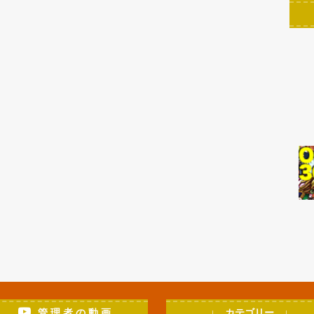
管 理 者 の 動 画
↓ カテゴリー ↓