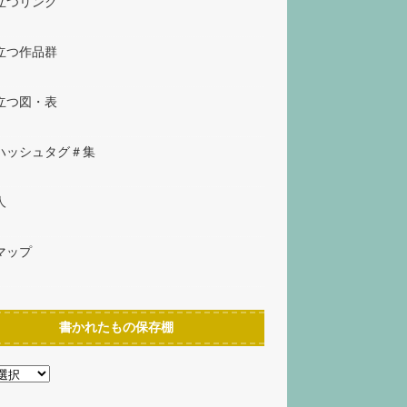
立つリンク
立つ作品群
立つ図・表
ハッシュタグ＃集
人
マップ
書かれたもの保存棚