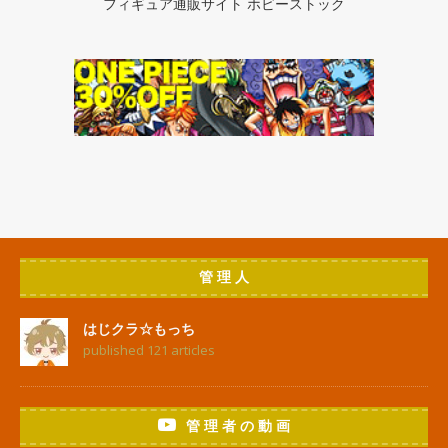
フィギュア通販サイト ホビーストック
管 理 人
はじクラ☆もっち
published 121 articles
管 理 者 の 動 画