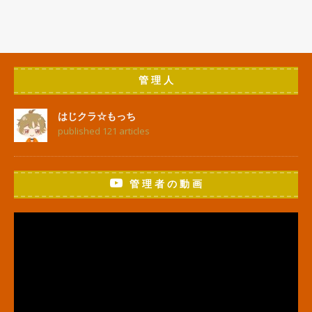
管 理 人
はじクラ☆もっち
published 121 articles
管 理 者 の 動 画