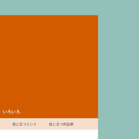
いろいろ
表
役に立つリンク
役に立つ作品群