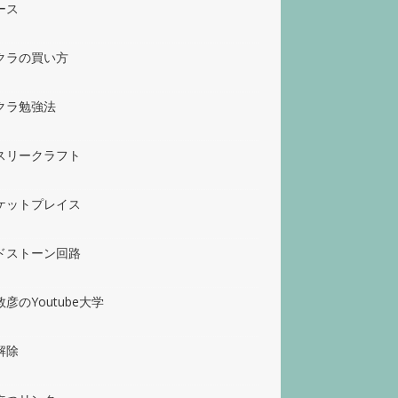
ース
クラの買い方
クラ勉強法
スリークラフト
ケットプレイス
ドストーン回路
彦のYoutube大学
解除