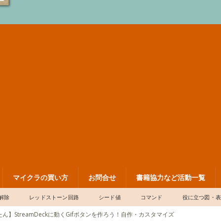
マイクラの買い方
お問合せ
書籍協力など活動一覧
解除
レッドストーン回路
シード値
コマンド
役に立つ図・
ん】StreamDeckに動くGifボタンを作ろう！自作・カスタマイズ