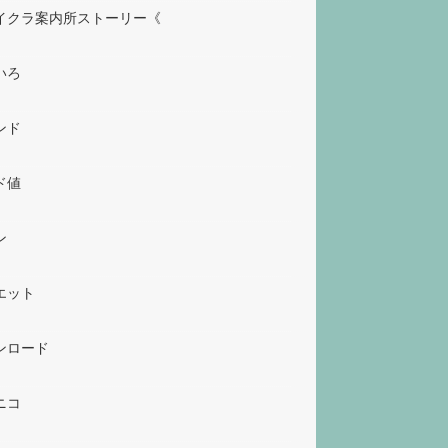
イクラ案内所ストーリー《
いろ
ンド
ド値
ン
エット
ンロード
ニコ