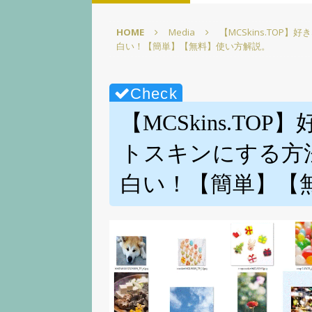
【徹底解説】【Elgato】
HOME
Media
【MCSkins.TO
[ 2025年3月1日 ]
【超かんた
白い！【簡単】【無料】使い方解説。
☆【Elgato】
PC環境改善
[ 2025年2月22日 ]
【超かん
イズpart1【screensave
【MCSkins.T
[ 2025年2月15日 ]
【図表で
トスキンにする方
【ELGATO】
PC環境改善
白い！【簡単】【
[ 2025年3月15日 ]
【無料配
【Elgato】
PC環境改善