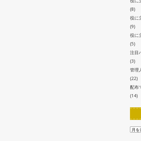
役に
(8)
役に
(9)
役に
(5)
注目
(3)
管理
(22)
配布
(14)