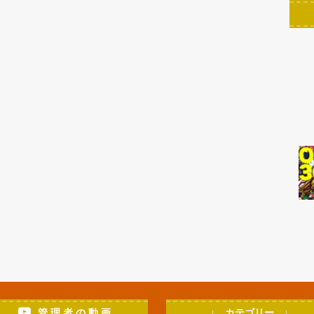
管 理 者 の 動 画
↓ カテゴリー ↓