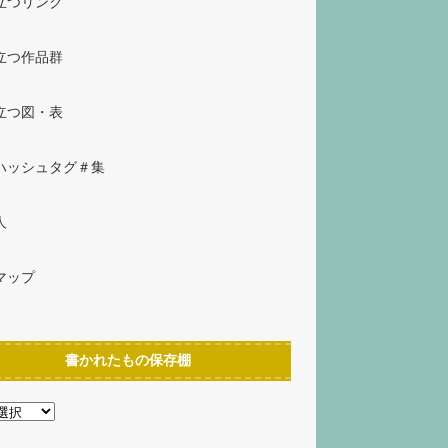
立つリンク
立つ作品群
立つ図・表
ハッシュタグ＃集
人
マップ
書かれたもの保存棚