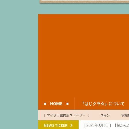
■ HOME ■
『はじクラ☆』について
》マイクラ案内所ストーリー《
スキン
実績
[ 2025年3月8日 ]
【超かんた
NEWS TICKER