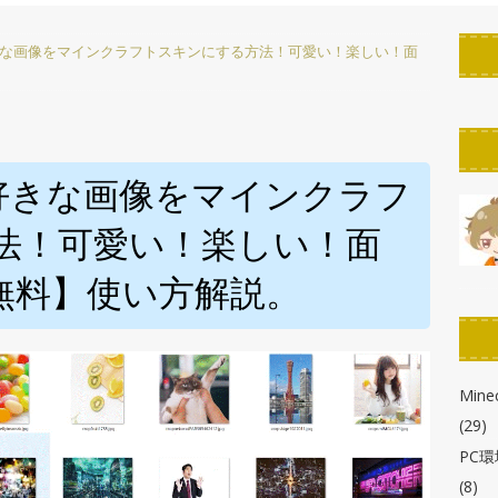
PC環境改善
P】好きな画像をマインクラフトスキンにする方法！可愛い！楽しい！面
ん！】StreamDeckのボタンの作り方！「KeyCreator」使い方解説
たん】StreamDeckのスクリーンセーバーを作ろう！自作・カスタマ
r徹底解説】【ELGATO】
PC環境改善
OP】好きな画像をマインクラフ
わかる！】StreamDeck各種の画像の解像度とサイズまとめ
法！可愛い！楽しい！面
無料】使い方解説。
布!】StreamDeck用ボタン背景・アイコン・スクリーンセーバー
Minec
(29)
PC
(8)