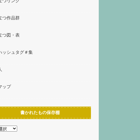
立つリンク
立つ作品群
立つ図・表
ハッシュタグ＃集
人
マップ
書かれたもの保存棚