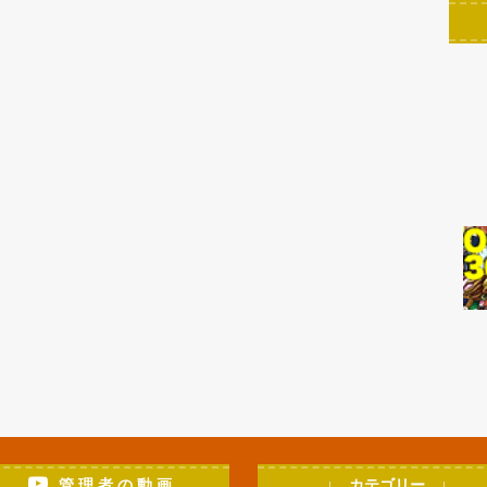
管 理 者 の 動 画
↓ カテゴリー ↓