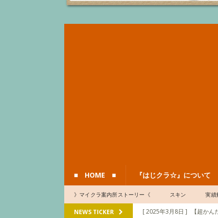
■ HOME ■
『はじクラ☆』について
》マイクラ案内所ストーリー《
スキン
実績
[ 2025年3月8日 ]
【超かんた
NEWS TICKER