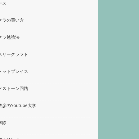
ース
クラの買い方
クラ勉強法
スリークラフト
ケットプレイス
ドストーン回路
彦のYoutube大学
解除