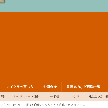
マイクラの買い方
お問合せ
書籍協力など活動一覧
解除
レッドストーン回路
シード値
コマンド
役に立つ図・
ん】StreamDeckに動くGifボタンを作ろう！自作・カスタマイズ