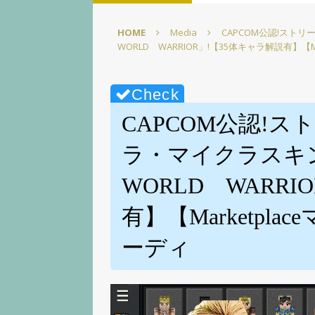
【徹底解説】【Elgato】
HOME
Media
CAPCOM公認!スト
[ 2025年3月1日 ]
【超かんた
WORLD WARRIOR」!【35体キャラ解説有】【
☆【Elgato】
PC環境改善
[ 2025年2月22日 ]
【超かん
イズpart1【screensave
CAPCOM公認!
[ 2025年2月15日 ]
【図表で
ラ・マイクラスキン
【ELGATO】
PC環境改善
WORLD WARRI
[ 2025年3月15日 ]
【無料配
【Elgato】
PC環境改善
有】【Marketpl
ーディ