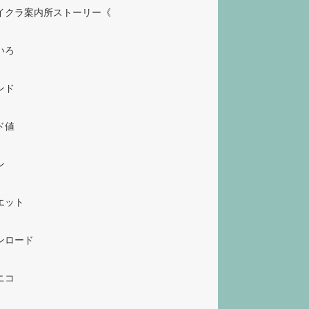
イクラ案内所ストーリー《
いろ
ンド
ド値
ン
エット
ンロード
ニコ