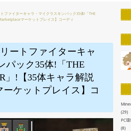
PC環境改善
リートファイターキャラ・マイクラスキンパック35体!「THE
ん！】StreamDeckのボタンの作り方！「KeyCreator」使い方解説
Marketplaceマーケットプレイス】コーディ
たん】StreamDeckのスクリーンセーバーを作ろう！自作・カスタマ
r徹底解説】【ELGATO】
PC環境改善
ストリートファイターキャ
わかる！】StreamDeck各種の画像の解像度とサイズまとめ
パック35体!「THE
OR」!【35体キャラ解説
布!】StreamDeck用ボタン背景・アイコン・スクリーンセーバー
aceマーケットプレイス】コ
Minec
(29)
PC
(8)