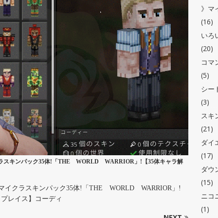
》マ
(16)
いろ
(20)
コマ
(5)
シー
(3)
スキ
(21)
ダイ
(17)
キンパック35体!「THE WORLD WARRIOR」!【35体キャラ解
ダウ
(15)
クラスキンパック35体!「THE WORLD WARRIOR」!
ニコ
ケットプレイス】コーディ
(1)
NEXT