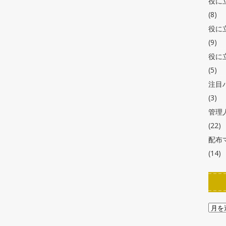
役に
(8)
役に
(9)
役に
(5)
注目
(3)
管理
(22)
配布
(14)