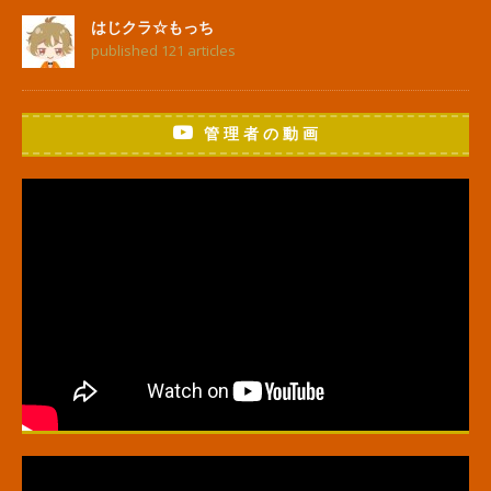
はじクラ☆もっち
published 121 articles
管 理 者 の 動 画