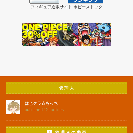
フィギュア通販サイト ホビーストック
管 理 人
はじクラ☆もっち
published 121 articles
管 理 者 の 動 画