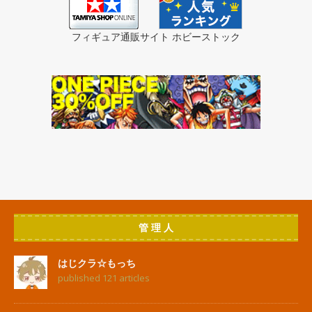
フィギュア通販サイト ホビーストック
管 理 人
はじクラ☆もっち
published 121 articles