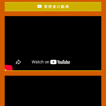
管 理 者 の 動 画