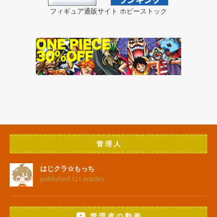
フィギュア通販サイト ホビーストック
管 理 人
はじクラ☆もっち
published 121 articles
管 理 者 の 動 画