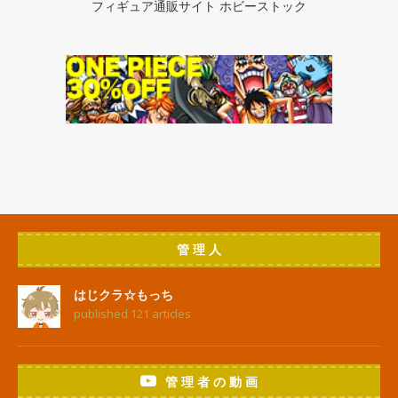
フィギュア通販サイト ホビーストック
管 理 人
はじクラ☆もっち
published 121 articles
管 理 者 の 動 画