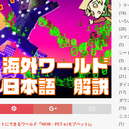
》マ
(16)
いろ
(20)
コマ
(5)
シー
(3)
スキ
(21)
ダイ
(17)
ダウ
(15)
ニコ
(1)
トにできるワールド『MOB・PETｓ(モブペット)』