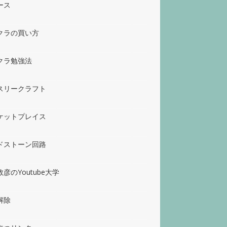
ース
クラの買い方
クラ勉強法
スリークラフト
ケットプレイス
ドストーン回路
彦のYoutube大学
解除