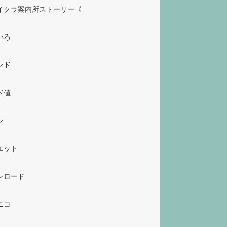
イクラ案内所ストーリー《
いろ
ンド
ド値
ン
エット
ンロード
ニコ