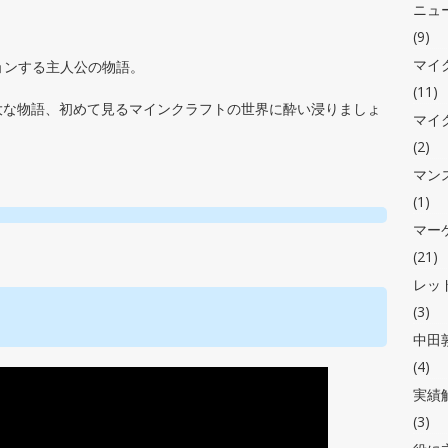
ニュ
(9)
マイ
ョンする主人公の物語。
(11)
大な物語、初めて見るマインクラフトの世界に酔い浸りましょ
マイ
(2)
マン
(1)
マー
(21)
レッ
(3)
中田敦
(4)
実績
(3)