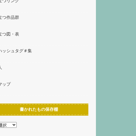
立つリンク
立つ作品群
立つ図・表
ハッシュタグ＃集
人
マップ
書かれたもの保存棚