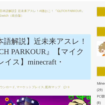
PC環境改善
本語解説】近未来アスレ！AI激おこ！『GLITCH PARKOUR』
ん！】StreamDeckのボタンの作り方！「KeyCreator」使い方解説
witch（統合版）
たん】StreamDeckのスクリーンセーバーを作ろう！自作・カスタマ
r徹底解説】【ELGATO】
PC環境改善
本語解説】近未来アスレ！
わかる！】StreamDeck各種の画像の解像度とサイズまとめ
CH PARKOUR』【マイク
】minecraft・
布!】StreamDeck用ボタン背景・アイコン・スクリーンセーバー
Minec
ウンロード
,
マーケットプレイス
,
配布マップ
0
(29)
PC
(8)