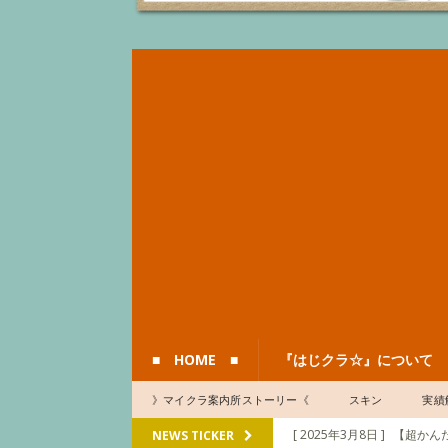
■ HOME ■
『はじクラ☆』について
》マイクラ案内所ストーリー《
スキン
実績
[ 2025年3月8日 ]
【超かんた
NEWS TICKER