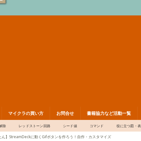
マイクラの買い方
お問合せ
書籍協力など活動一覧
解除
レッドストーン回路
シード値
コマンド
役に立つ図・
ん】StreamDeckに動くGifボタンを作ろう！自作・カスタマイズ