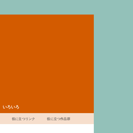
いろいろ
表
役に立つリンク
役に立つ作品群