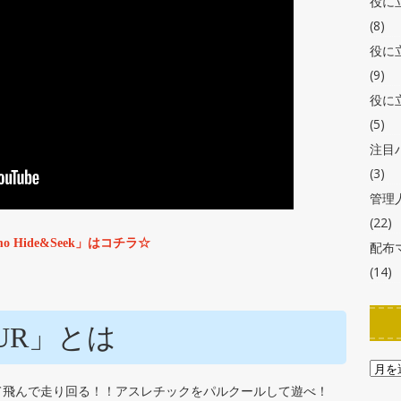
役に
(8)
役に
(9)
役に
(5)
注目
(3)
管理
(22)
Hide&Seek」はコチラ☆
配布
(14)
OUR」とは
げて飛んで走り回る！！アスレチックをパルクールして遊べ！