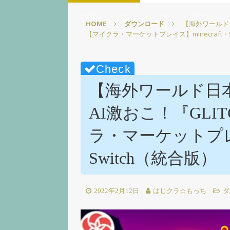
【徹底解説】【Elgato】
HOME
ダウンロード
【海外ワールド日
[ 2025年3月1日 ]
【超かんた
【マイクラ・マーケットプレイス】minecraft・S
☆【Elgato】
PC環境改善
[ 2025年2月22日 ]
【超かん
イズpart1【screensave
【海外ワールド日
[ 2025年2月15日 ]
【図表で
AI激おこ！『GLIT
【ELGATO】
PC環境改善
ラ・マーケットプレイス
[ 2025年3月15日 ]
【無料配
【Elgato】
PC環境改善
Switch（統合版）
2022年2月12日
はじクラ☆もっち
ダ