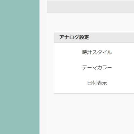
動
画
プ
レ
ー
ヤ
ー