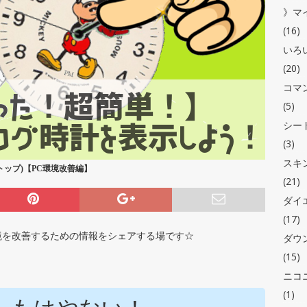
》マ
(16)
いろ
(20)
コマ
(5)
シー
(3)
スキ
トップ)【PC環境改善編】
(21)
ダイ
(17)
境を改善するための情報をシェアする場です☆
ダウ
(15)
ニコ
(1)