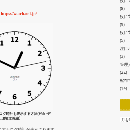
役に
(8)
。
https://watch.onl.jp/
役に
(9)
役に
(5)
注目
(3)
管理
(22)
配布
(14)
グ時計を表示する方法(Web･デ
C環境改善編】
にアナログ時計が表示されます。