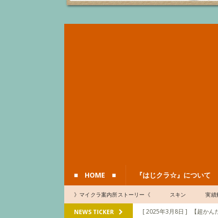
■ HOME ■
『はじクラ☆』について
》マイクラ案内所ストーリー《
スキン
実績
[ 2025年3月8日 ]
【超かんた
NEWS TICKER