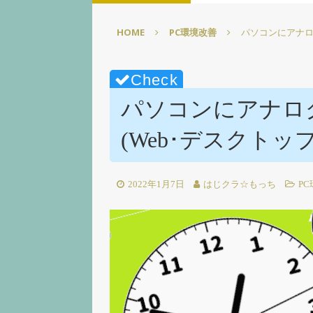
【徹底解説】【Elgato】
HOME
PC環境改善
パソコンにアナロ
[ 2025年3月1日 ]
【超かんた
☆【Elgato】
PC環境改善
[ 2025年2月22日 ]
【超かん
パソコンにアナロ
イズpart1【screensave
(Web･デスクトッ
[ 2025年2月15日 ]
【図表で
【ELGATO】
PC環境改善
[ 2025年3月15日 ]
【無料配
2022年1月7日
はじクラ☆もっち
P
【Elgato】
PC環境改善