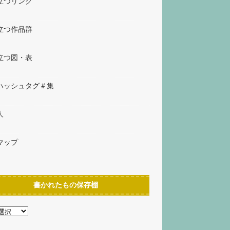
立つリンク
立つ作品群
立つ図・表
ハッシュタグ＃集
人
マップ
書かれたもの保存棚