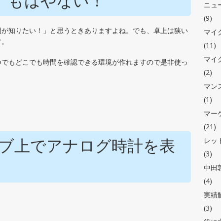
、もはやない！
ニュ
(9)
マイ
間が知りたい！」と思うときありますよね。でも、卓上は狭い
す。
(11)
マイ
つでもどこでも時間を確認できる環境が作れますので是非使っ
(2)
マン
(1)
マー
(21)
レッ
ブ上でアナログ時計を表
(3)
中田敦
(4)
実績
(3)