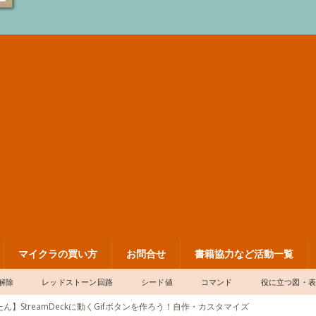
マイクラの買い方
お問合せ
書籍協力など活動一覧
解除
レッドストーン回路
シード値
コマンド
役に立つ図・
ん】StreamDeckに動くGifボタンを作ろう！自作・カスタマイズ