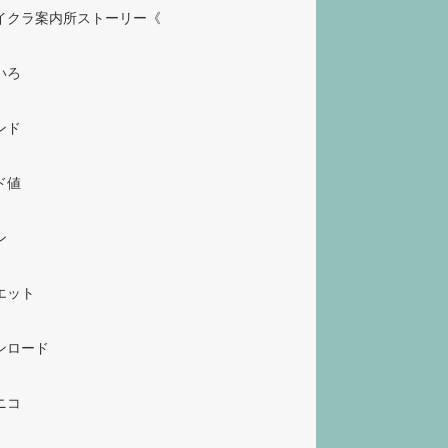
イクラ案内所ストーリー《
いろ
ンド
ド値
ン
エット
ンロード
ニコ