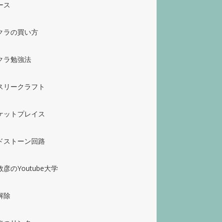
ース
クラの買い方
クラ勉強法
スリークラフト
ケットプレイス
ドストーン回路
彦のYoutube大学
解除