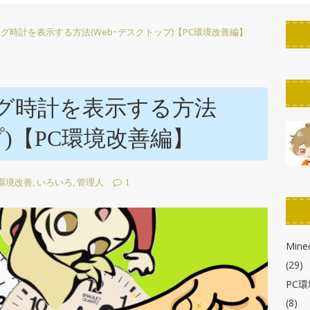
PC環境改善
グ時計を表示する方法(Web･デスクトップ)【PC環境改善編】
ん！】StreamDeckのボタンの作り方！「KeyCreator」使い方解説
たん】StreamDeckのスクリーンセーバーを作ろう！自作・カスタマ
グ時計を表示する方法
r徹底解説】【ELGATO】
PC環境改善
プ)【PC環境改善編】
わかる！】StreamDeck各種の画像の解像度とサイズまとめ
布!】StreamDeck用ボタン背景・アイコン・スクリーンセーバー
C環境改善
,
いろいろ
,
管理人
1
Minec
(29)
PC
(8)