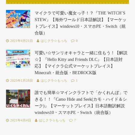
マイクラで可愛い魔女っ子！？『THE WITCH’S
STEW』【海外ワールド日本語解説】【マーケッ
トプレイス】windows10・スマホPE・Switch（統
合版）
2021年4月21日
はじクラ☆もっち
0
可愛い☆サンリオキャラと一緒に住もう！【解説
☆】『Hello Kitty and Friends DLC』【日本語対
応】【マイクラ公式マーケットプレイス】
Minecraft・統合版・BEDROCK版
2025年1月28日
はじクラ☆もっち
1
誰でも簡単☆マインクラフトで「かくれんぼ」で
きる！！『Camo Hide and Seek(カモ・ハイド＆シ
ーク)』【マーケットプレイス】日本語翻訳解説
windows10・スマホPE・Switch（統合版）
2021年4月4日
はじクラ☆もっち
7