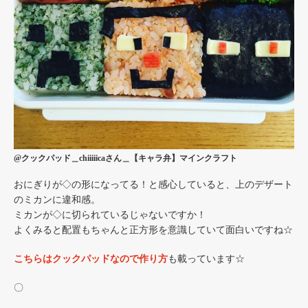
@クックパッド＿chiiiiicaさん＿【キャラ弁】マインクラフト
おにぎりが◇の形になってる！と感心していると、上のデザート
のミカンに違和感。
ミカンが◇に切られているじゃないですか！
よくみると配置もちゃんと正方形を意識していて面白いですね☆
こちらはクックパッドなので作り方
も載っています☆
〇