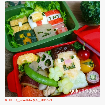
＠PIKDO＿yuko14decさん＿2019.5.21